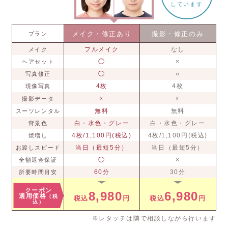
しています
メイク・修正あり
撮影・修正のみ
プラン
フルメイク
なし
メイク
◯
×
ヘアセット
◯
○
写真修正
4枚
4枚
現像写真
☓
☓
撮影データ
無料
無料
スーツレンタル
白・水色・グレー
白・水色・グレー
背景色
4枚/1,100円(税込)
4枚/1,100円(税込)
焼増し
当日（最短5分）
当日（最短5分）
お渡しスピード
◯
×
全額返金保証
60分
30分
所要時間目安
クーポン
8,980
6,980
適用価格
（税
税込
円
税込
円
込）
※レタッチは隣で相談しながら行います