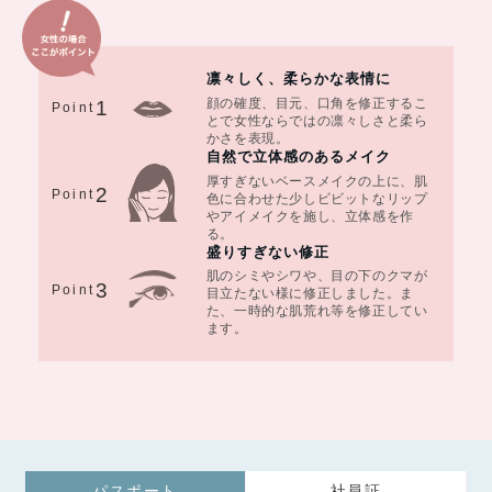
凛々しく、柔らかな表情に
顔の確度、目元、口角を修正するこ
1
Point
とで女性ならではの凛々しさと柔ら
かさを表現。
自然で立体感のあるメイク
厚すぎないベースメイクの上に、肌
2
Point
色に合わせた少しビビットなリップ
やアイメイクを施し、立体感を作
る。
盛りすぎない修正
肌のシミやシワや、目の下のクマが
3
Point
目立たない様に修正しました。ま
た、一時的な肌荒れ等を修正してい
ます。
パスポート
社員証