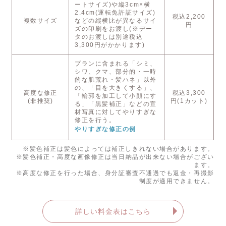
ートサイズ)や縦3cm×横
2.4cm(運転免許証サイズ)
税込2,200
複数サイズ
などの縦横比が異なるサイ
円
ズの印刷をお渡し(※デー
タのお渡しは別途税込
3,300円がかかります)
プランに含まれる「シミ、
シワ、クマ、部分的・一時
的な肌荒れ・髪ハネ」以外
の、「目を大きくする」、
高度な修正
税込3,300
「輪郭を加工して小顔にす
(非推奨)
円(1カット)
る」「黒髪補正」などの宣
材写真に対してやりすぎな
修正を行う。
やりすぎな修正の例
※髪色補正は髪色によっては補正しきれない場合があります。
※髪色補正・高度な画像修正は当日納品が出来ない場合がござい
ます。
※高度な修正を行った場合、身分証審査不通過でも返金・再撮影
制度が適用できません。
詳しい料金表はこちら