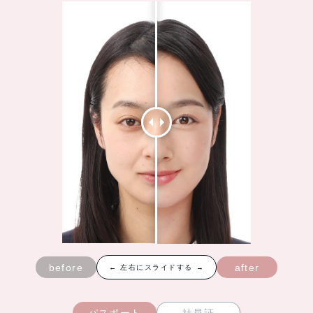
before
after
← 左右にスライドする →
パスポート
社員証