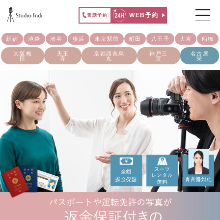
WEB予約
電話予約
新宿
池袋
渋谷
横浜
東京駅前
町田
八王子
大宮
船橋
大阪梅
天王
京都四条烏
神戸三
名古屋
田
寺
丸
宮
栄