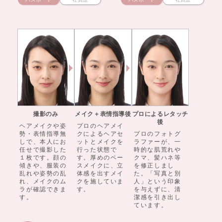
撮影のみ
メイク＋表情指導後
プロによるレタッチ
後
ヘアメイクや姿
プロのヘアメイ
勢・表情指導無
クによるヘアセ
プロのフォトグ
しで、本人にお
ットとメイクを
ラファーが、一
任せで撮影した
行った状態で
時的な肌荒れや
１枚です。顔の
す。厚めのベー
クマ、髪ハネ等
傾きや、服装の
スメイクに、立
を修正しまし
乱れや姿勢の乱
体感を出すメイ
た。「写真と別
れ、メイクのム
クを施していま
人」という印象
ラが確認できま
す。
を与えずに、清
す。
潔感を引き出し
ています。