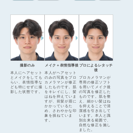
撮影のみ
メイク＋表情指導後
プロによるレタッチ
後
本人にヘアセット
本人がヘアセット
とメイクをしても
のみの写真をプロ
プロカメラマンが
らい、表情指導な
カメラマンが修正
専用の修正ソフト
ども特にせずに撮
したものです。肌
を用いてメイク後
影した状態です。
をキレイにし、髪
の写真を修正した
はねを抑えていま
ものです。肌を整
すが、前髪が眉に
え、細かい髪はね
かかっているた
を抑えることで清
め、さわやかな印
潔感を引き出して
象を損ねていま
います。本人と識
す。
別出来る範囲で、
自然な修正を施し
ました。