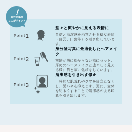
堂々と爽やかに見える表情に
自信と清潔感を両立させる様な表情
1
Point
（目元、口角等）を引き出していま
す。
身分証写真に最適化したヘアメイ
ク
2
Point
前髪が眉に掛からない様にセット。
厚めのベースメイクと凛々しく見え
る様に目と眉に化粧をしています。
清潔感を引き出す修正
一時的な肌荒れやクマを目立たなく
3
Point
し、髪ハネを抑えます。更に、全体
を明るくすることで清潔感のある印
象を引き出します。