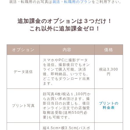
就活・転職用のお写真は
就活・転職用のプラン
をご利用下さい。
追加課金のオプションは３つだけ！
これ以外に追加課金ゼロ！
オプション
内容
価格
スマホやPCに撮影データ
を送信。撮影後日でもオン
ラインで購入可能。決済
税込3,300
データ送信
後、即時納品。いつでも、
円
どこでもダウンロード出来
ます。
顔写真4枚/税込１,100円か
らお買い求め頂けます。撮
影日当日のお渡しも、後日
プリントの
プリント写真
料金表
オンライン注文での店舗受
取郵送受取(送料550円必
要)も可能です。
縦4.5cm×横3.5cm(パスポ