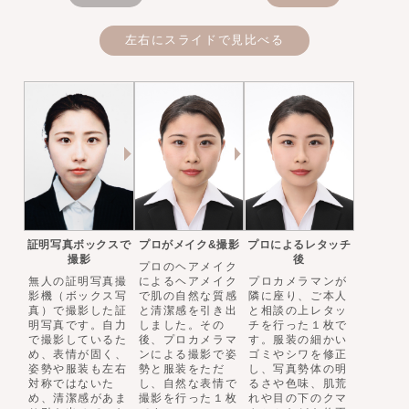
左右にスライドで見比べる
証明写真ボックスで
プロがメイク&撮影
プロによるレタッチ
撮影
後
プロのヘアメイク
無人の証明写真撮
によるヘアメイク
プロカメラマンが
影機（ボックス写
で肌の自然な質感
隣に座り、ご本人
真）で撮影した証
と清潔感を引き出
と相談の上レタッ
明写真です。自力
しました。その
チを行った１枚で
で撮影しているた
後、プロカメラマ
す。服装の細かい
め、表情が固く、
ンによる撮影で姿
ゴミやシワを修正
姿勢や服装も左右
勢と服装をただ
し、写真勢体の明
対称ではないた
し、自然な表情で
るさや色味、肌荒
め、清潔感があま
撮影を行った１枚
れや目の下のクマ