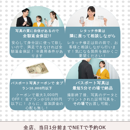
写真の質に自信があるので
レタッチ作業は
全額返金保証!!
隣に座って相談しながら
安心して身分証に使って欲し
レタッチ修正は目の前で、お
いので、満足できなければ全
客様と相談しながら行いま
額返金保証！
※適用条件があ
す！
気になる箇所を細かくご
ります
要望ください！
パスポート写真は
パスポート写真クーポンで 全プ
最短5分その場で納品
ラン10,000円以下
クーポンで最大3,000円
撮影終了後、写真のデータと
OFF！ 全プランが10,000円
プリントされた証明写真を、
以下に！ さらに、追加課金の
その場で
お渡し可能。
心配も無し！
全店、当日1分前までNETで予約OK