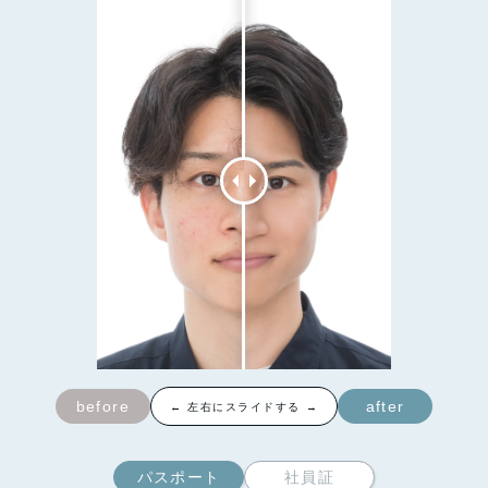
before
after
← 左右にスライドする →
パスポート
社員証