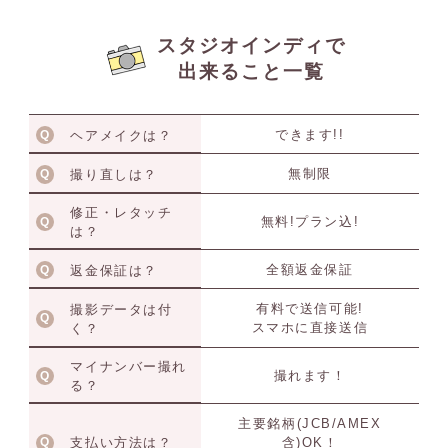
スタジオインディで
出来ること一覧
できます!!
ヘアメイクは？
無制限
撮り直しは？
修正・レタッチ
無料!プラン込!
は？
全額返金保証
返金保証は？
有料で送信可能!
撮影データは付
スマホに直接送信
く？
マイナンバー撮れ
撮れます！
る？
主要銘柄(JCB/AMEX
含)OK！
支払い方法は？