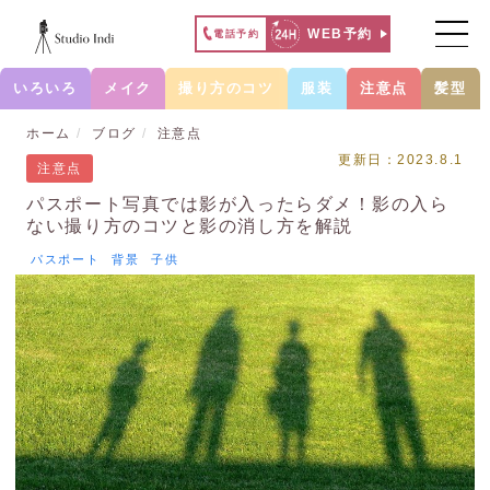
WEB予約
電話予約
いろいろ
メイク
撮り方のコツ
服装
注意点
髪型
ホーム
ブログ
注意点
更新日：2023.8.1
注意点
パスポート写真では影が入ったらダメ！影の入ら
ない撮り方のコツと影の消し方を解説
パスポート
背景
子供