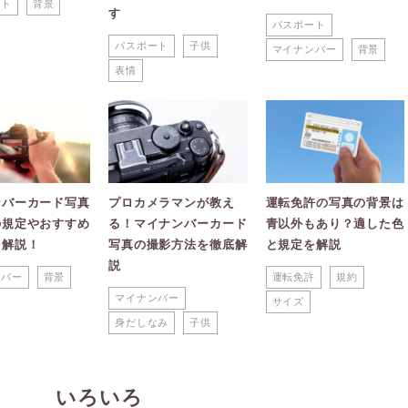
ート
背景
す
パスポート
パスポート
子供
マイナンバー
背景
表情
ンバーカード写真
プロカメラマンが教え
運転免許の写真の背景は
の規定やおすすめ
る！マイナンバーカード
青以外もあり？適した色
を解説！
写真の撮影方法を徹底解
と規定を解説
説
ンバー
背景
運転免許
規約
マイナンバー
サイズ
身だしなみ
子供
いろいろ