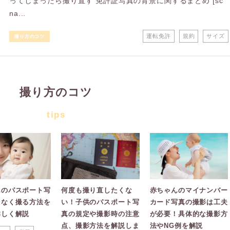
ってしまったら撮り直す 免許証写真の背景に関するまとめ [sc
na...
運転免許
規約
サイズ
撮り方のコツ
撮り方のコツ
tips
んのパスポート写
何度も撮り直したくな
赤ちゃんのマイナンバー
スなく撮る方法を
い！子供のパスポート写
カード写真の撮影は工夫
詳しく解説
真の規定や撮影時の注意
が必要！具体的な撮影方
点、撮影方法を解説しま
法やNG例を解説