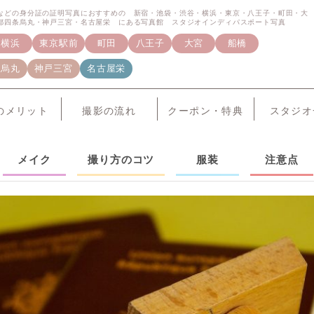
などの身分証の証明写真におすすめの 新宿・池袋・渋谷・横浜・東京・八王子・町田・大
都四条烏丸・神戸三宮・名古屋栄 にある写真館 スタジオインディパスポート写真
横浜
東京駅前
町田
八王子
大宮
船橋
条烏丸
神戸三宮
名古屋栄
のメリット
撮影の流れ
クーポン・特典
スタジオ
メイク
撮り方のコツ
服装
注意点