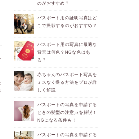
のがおすすめ？
イ
パスポート用の証明写真はど
こで撮影するのがおすすめ？
パスポート用の写真に最適な
背景は何色？NGな色はあ
を
る？
赤ちゃんのパスポート写真を
ミスなく撮る方法をプロが詳
を
しく解説
知
な
パスポートの写真を申請する
っ
ときの髪型の注意点を解説！
NGになる条件も！
パスポートの写真を申請する