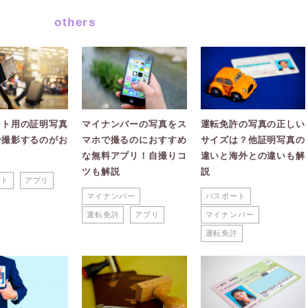
others
ート用の証明写真
マイナンバーの写真をス
運転免許の写真の正しい
で撮影するのがお
マホで撮るのにおすすめ
サイズは？他証明写真の
？
な無料アプリ！自撮りコ
違いと海外との違いも解
ツも解説
説
ート
アプリ
マイナンバー
パスポート
運転免許
アプリ
マイナンバー
運転免許