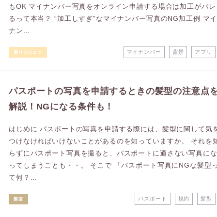
もOK マイナンバー写真をオンライン申請する場合は加工がバレ
るって本当？ “加工しすぎ”なマイナンバー写真のNG加工例 マ
ナン...
マイナンバー
背景
アプリ
撮り方のコツ
パスポートの写真を申請するときの髪型の注意点
解説！NGになる条件も！
はじめに パスポートの写真を申請する際には、髪型に関して気
つけなければいけないことがあるのを知っていますか。 それを
らずにパスポート写真を撮ると、パスポートに適さない写真に
ってしまうことも・・。 そこで 「パスポート写真にNGな髪型
て何？...
パスポート
規約
髪型
髪型