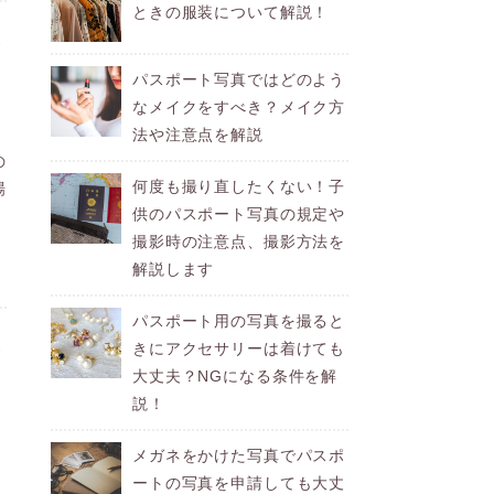
ときの服装について解説！
と
パスポート写真ではどのよう
なメイクをすべき？メイク方
法や注意点を解説
の
何度も撮り直したくない！子
場
供のパスポート写真の規定や
撮影時の注意点、撮影方法を
解説します
パスポート用の写真を撮ると
きにアクセサリーは着けても
と
大丈夫？NGになる条件を解
説！
真
メガネをかけた写真でパスポ
ートの写真を申請しても大丈