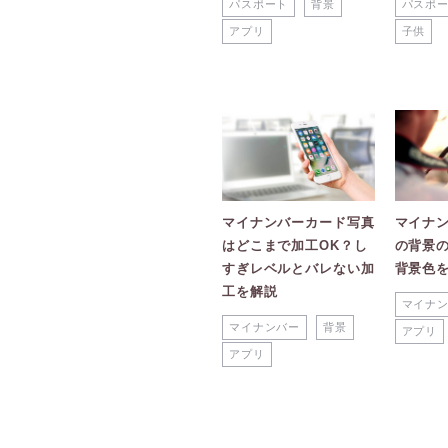
パスポート
背景
パスポ
アプリ
子供
マイナンバーカード写真
マイナ
はどこまで加工OK？し
の背景
すぎレベルとバレない加
背景色
工を解説
マイナ
マイナンバー
背景
アプリ
アプリ