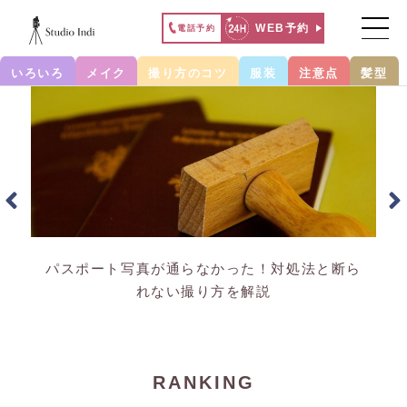
WEB予約
電話予約
いろいろ
メイク
撮り方のコツ
服装
注意点
髪型
パスポート写真が通らなかった！対処法と断ら
れない撮り方を解説
RANKING