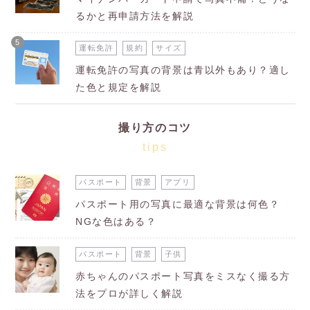
るかと再申請方法を解説
5
運転免許
規約
サイズ
運転免許の写真の背景は青以外もあり？適し
た色と規定を解説
撮り方のコツ
tips
パスポート
背景
アプリ
パスポート用の写真に最適な背景は何色？
NGな色はある？
パスポート
背景
子供
赤ちゃんのパスポート写真をミスなく撮る方
法をプロが詳しく解説