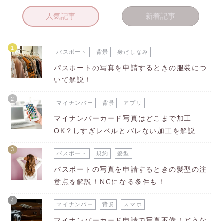
人気記事
新着記事
1
パスポート
背景
身だしなみ
パスポートの写真を申請するときの服装につ
いて解説！
2
マイナンバー
背景
アプリ
マイナンバーカード写真はどこまで加工
OK？しすぎレベルとバレない加工を解説
3
パスポート
規約
髪型
パスポートの写真を申請するときの髪型の注
意点を解説！NGになる条件も！
4
マイナンバー
背景
スマホ
マイナンバーカード申請で写真不備！どうな