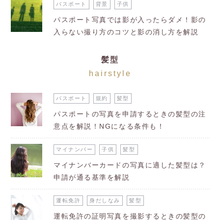
パスポート
背景
子供
パスポート写真では影が入ったらダメ！影の
入らない撮り方のコツと影の消し方を解説
髪型
hairstyle
パスポート
規約
髪型
パスポートの写真を申請するときの髪型の注
意点を解説！NGになる条件も！
マイナンバー
子供
髪型
マイナンバーカードの写真に適した髪型は？
申請が通る基準を解説
運転免許
身だしなみ
髪型
運転免許の証明写真を撮影するときの髪型の