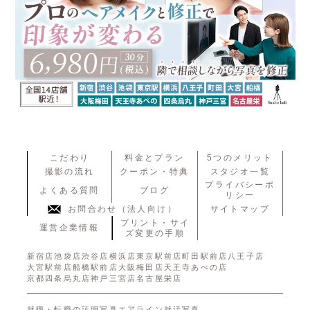
こだわり
料金とプラン
5つのメリット
撮影の流れ
クーポン・特典
スタジオ一覧
プライバシーポ
よくある質問
ブログ
リシー
お問合わせ（法人向け）
サイトマップ
プリント・サイ
運営企業情報
ズ変更の手順
新宿店
池袋店
渋谷店
横浜店
東京駅前店
町田駅前店
八王子店
大宮駅前店
船橋駅前店
大阪梅田店
天王寺あべの店
京都四条烏丸店
神戸三宮店
名古屋栄店
就職・転職の証明写真
エアライン就活写真